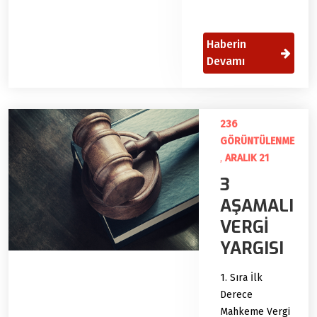
Haberin
Devamı
236
GÖRÜNTÜLENME
,
ARALIK 21
3
AŞAMALI
VERGİ
YARGISI
1. Sıra İlk
Derece
Mahkeme Vergi