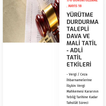
176 GÖRÜNTÜLENME
,
MAYIS 18
YÜRÜTME
DURDURMA
TALEPLİ
DAVA VE
MALİ TATİL
- ADLİ
TATİL
ETKİLERİ
- Vergi / Ceza
İhbarnamelerine
İlişkin: Vergi
Mahkemesi Kararının
Tebliğ Tarihine Kadar
Tahsilât Süreci