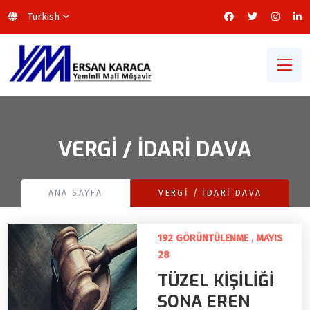
Turkish
VERGİ / İDARİ DAVA
ANA SAYFA
VERGİ / İDARİ DAVA
192 GÖRÜNTÜLENME
,
MAYIS
28
TÜZEL KİŞİLİĞİ
SONA EREN